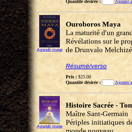
Quantité désirée :
Ajouter a
Ouroboros Maya
La maturité d'un grand
Révélations sur le pro
de Drunvalo Melchiz
Agrandir image
Résumé/verso
Prix :
$25.00
Quantité désirée :
Ajouter a
Histoire Sacrée - To
Maître Sant-Germain
Périples initiatiques 
Agrandir image
monde nouveau