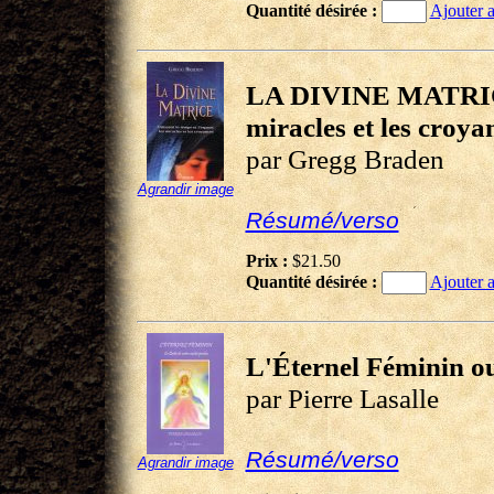
Quantité désirée :
Ajouter a
LA DIVINE MATRICE- 
miracles et les croya
par Gregg Braden
Agrandir image
Résumé/verso
Prix :
$21.50
Quantité désirée :
Ajouter a
L'Éternel Féminin ou
par Pierre Lasalle
Résumé/verso
Agrandir image