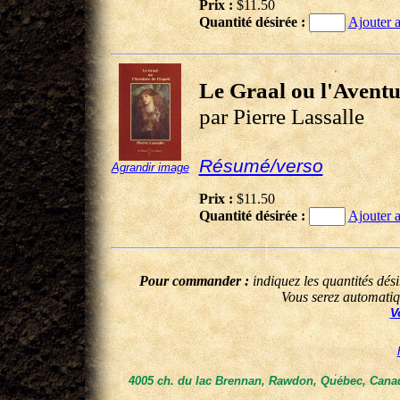
Prix :
$11.50
Quantité désirée :
Ajouter a
Le Graal ou l'Aventu
par Pierre Lassalle
Résumé/verso
Agrandir image
Prix :
$11.50
Quantité désirée :
Ajouter a
Pour commander :
indiquez les quantités dés
Vous serez automatiq
V
4005 ch. du lac Brennan, Rawdon, Québec, Canad