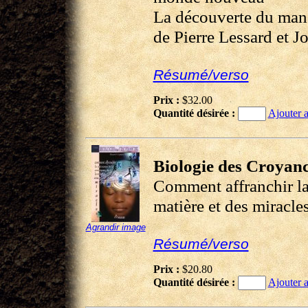
La découverte du mand
de Pierre Lessard et J
Résumé/verso
Prix :
$32.00
Quantité désirée :
Ajouter a
Biologie des Croyan
Comment affranchir la 
matière et des miracle
Agrandir image
Résumé/verso
Prix :
$20.80
Quantité désirée :
Ajouter a