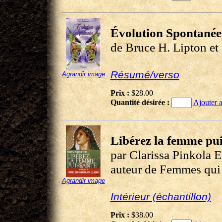
Évolution Spontanée
de Bruce H. Lipton e
Résumé/verso
Agrandir image
Prix :
$28.00
Quantité désirée :
Ajouter a
Libérez la femme pu
par Clarissa Pinkola E
auteur de Femmes qui
Agrandir image
Intérieur (échantillon)
Prix :
$38.00