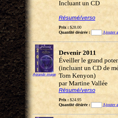
Incluant un CD
Résumé/verso
Prix :
$28.00
Quantité désirée :
Ajouter a
Devenir 2011
Éveiller le grand pote
(incluant un CD de mé
Tom Kenyon)
Agrandir image
par Martine Vallée
Résumé/verso
Prix :
$24.95
Quantité désirée :
Ajouter a