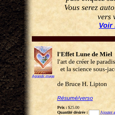
Vous serez aut
vers 
Voir
l'Effet Lune de Miel
l'art de créer le paradis
et la science sous-jac
Agrandir image
de Bruce H. Lipton
Résumé/verso
Prix :
$25.00
Quantité désirée :
Ajouter a