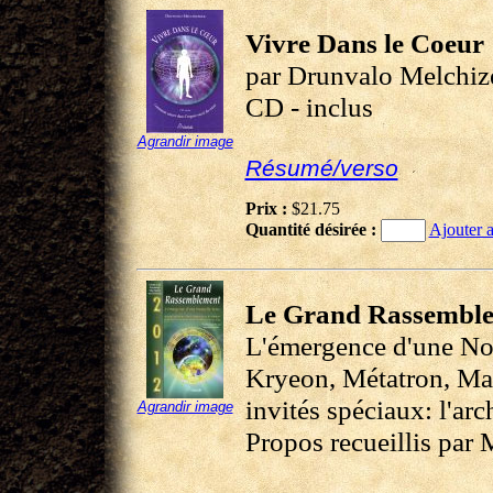
Vivre Dans le Coeur
par Drunvalo Melchiz
CD - inclus
Agrandir image
Résumé/verso
Prix :
$21.75
Quantité désirée :
Ajouter a
Le Grand Rassemble
L'émergence d'une No
Kryeon, Métatron, Mar
invités spéciaux: l'ar
Agrandir image
Propos recueillis par 