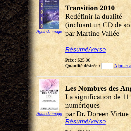
Transition 2010
Redéfinir la dualité
(incluant un CD de so
par Martine Vallée
Agrandir image
Résumé/verso
Prix :
$25.00
Quantité désirée :
Ajouter a
Les Nombres des An
La signification de 11
numériques
par Dr. Doreen Virtue
Agrandir image
Résumé/verso