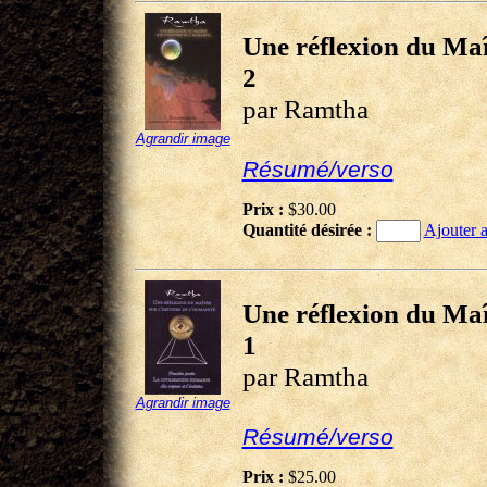
Une réflexion du Maît
2
par Ramtha
Agrandir image
Résumé/verso
Prix :
$30.00
Quantité désirée :
Ajouter a
Une réflexion du Maît
1
par Ramtha
Agrandir image
Résumé/verso
Prix :
$25.00