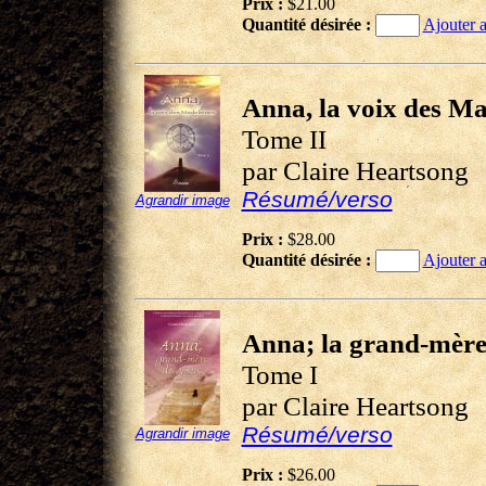
Prix :
$21.00
Quantité désirée :
Ajouter a
Anna, la voix des Ma
Tome II
par Claire Heartsong
Résumé/verso
Agrandir image
Prix :
$28.00
Quantité désirée :
Ajouter a
Anna; la grand-mère
Tome I
par Claire Heartsong
Résumé/verso
Agrandir image
Prix :
$26.00