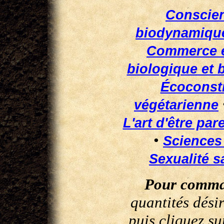
Conscie
biodynamique
Commerce é
biologique et
Écoconst
végétarienne
L'art d'être par
•
Sciences
Sexualité s
Pour comma
quantités dési
puis cliquez su