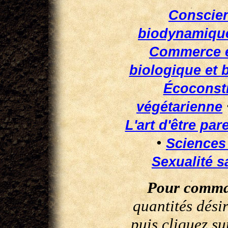
Conscie
biodynamique
Commerce é
biologique et
Écoconst
végétarienne
L'art d'être par
•
Sciences
Sexualité s
Pour comma
quantités dési
puis cliquez su