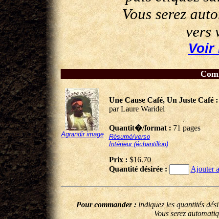
Vous serez aut
vers 
Voir
Comm
Une Cause Café, Un Juste Café :
par Laure Waridel
Quantit�/format :
71 pages
Agrandir image
Résumé/verso
Intérieur (échantillon)
Prix :
$16.70
Quantité désirée :
Ajouter a
Pour commander :
indiquez les quantités dés
Vous serez automatiq